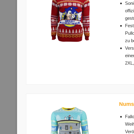
Soni
offi
gest
Fest
Pull
zu b
Vers
eine
2XL,
Numsk
Fall
Weih
Verö