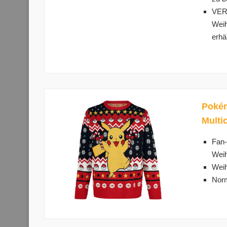
VER
Weih
erhä
Pokém
Multi
Fan-
Wei
Weih
Norm