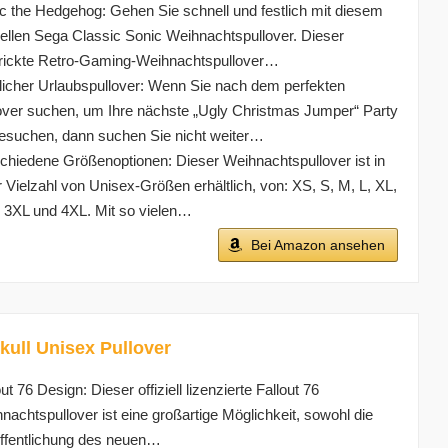
c the Hedgehog: Gehen Sie schnell und festlich mit diesem
ziellen Sega Classic Sonic Weihnachtspullover. Dieser
rickte Retro-Gaming-Weihnachtspullover…
licher Urlaubspullover: Wenn Sie nach dem perfekten
over suchen, um Ihre nächste „Ugly Christmas Jumper“ Party
esuchen, dann suchen Sie nicht weiter…
chiedene Größenoptionen: Dieser Weihnachtspullover ist in
r Vielzahl von Unisex-Größen erhältlich, von: XS, S, M, L, XL,
 3XL und 4XL. Mit so vielen…
Bei Amazon ansehen
ull Unisex Pullover
out 76 Design: Dieser offiziell lizenzierte Fallout 76
nachtspullover ist eine großartige Möglichkeit, sowohl die
ffentlichung des neuen…