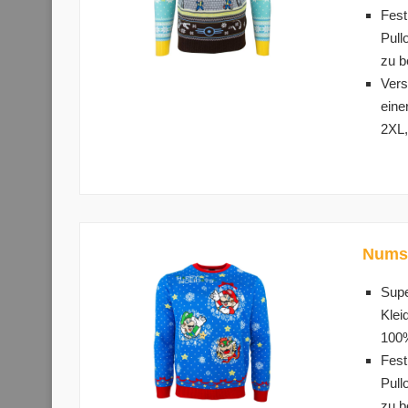
Fest
Pull
zu b
Vers
eine
2XL,
Numsk
Supe
Klei
100%
Fest
Pull
zu b