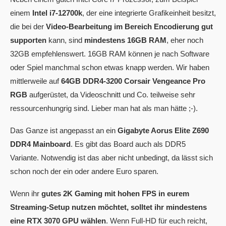
einem
Intel i7-12700k
, der eine integrierte Grafikeinheit besitzt,
die bei der
Video-Bearbeitung im Bereich Encodierung gut
supporten
kann, sind
mindestens 16GB RAM
, eher noch
32GB empfehlenswert. 16GB RAM können je nach Software
oder Spiel manchmal schon etwas knapp werden. Wir haben
mittlerweile auf
64GB DDR4-3200 Corsair Vengeance Pro
RGB
aufgerüstet, da Videoschnitt und Co. teilweise sehr
ressourcenhungrig sind. Lieber man hat als man hätte ;-).
Das Ganze ist angepasst an ein
Gigabyte Aorus Elite Z690
DDR4 Mainboard
. Es gibt das Board auch als DDR5
Variante. Notwendig ist das aber nicht unbedingt, da lässt sich
schon noch der ein oder andere Euro sparen.
Wenn ihr
gutes 2K Gaming mit hohen FPS in eurem
Streaming-Setup nutzen möchtet, solltet ihr mindestens
eine RTX 3070 GPU wählen
. Wenn Full-HD für euch reicht,