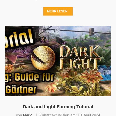
MEHR LESEN
Dark and Light Farming Tutorial
von
Mario
Zuletzt aktualisiert am:
10. April 2024