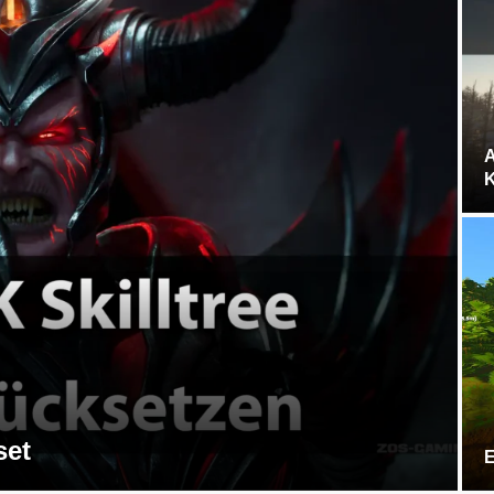
A
K
set
E