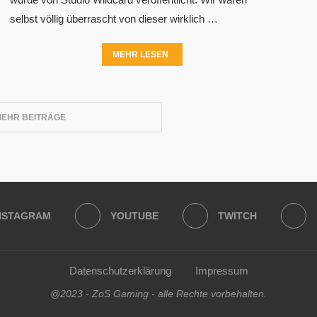
selbst völlig überrascht von dieser wirklich …
MEHR LESEN
MEHR BEITRÄGE
NSTAGRAM
YOUTUBE
TWITCH
Datenschutzerklärung
Impressum
@2023 - ZoS Gaming - alle Rechte vorbehalten.