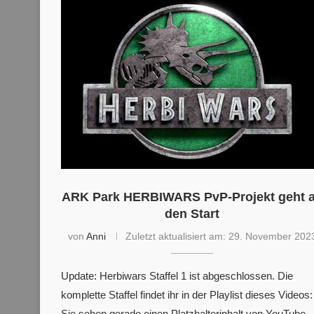
ARK Park HERBIWARS PvP-Projekt geht 
den Start
von
Anni
Zuletzt aktualisiert am:
29. November 202
Update: Herbiwars Staffel 1 ist abgeschlossen. Die
komplette Staffel findet ihr in der Playlist dieses Videos:
Sie sehen gerade einen Platzhalterinhalt von YouTube.